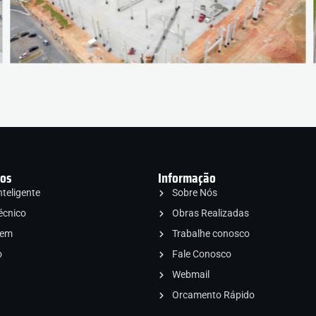
ços
Informação
teligente
Sobre Nós
écnico
Obras Realizadas
gem
Trabalhe conosco
o
Fale Conosco
Webmail
Orcamento Rápido