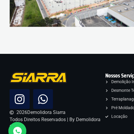
Nossos Servi
Demolição In
Desmonte T
Terraplana
Pré Moldad
2026
Demolidora Siarra
Locação
Todos Direitos Reservados | By Demolidora
Siarra