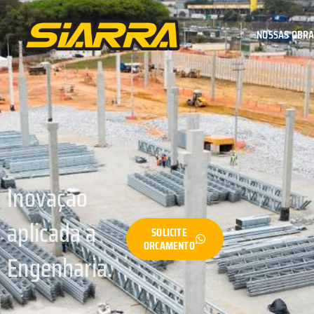
NOSSAS OBR
Inovação
aplicada a
SOLICITE
ORCAMENTO
Engenharia.